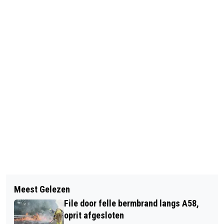
Vorig artikel
Volgend artikel
NATIONALE DOORTRAPDAGEN VOOR
Meest Gelezen
INSCHRIJVING GEOPEND VOOR
OUDEREN OP MAANDAG 18 MEI VAN
File door felle bermbrand langs A58,
AVONDVIERDAAGSE RIJEN 2026
START
oprit afgesloten