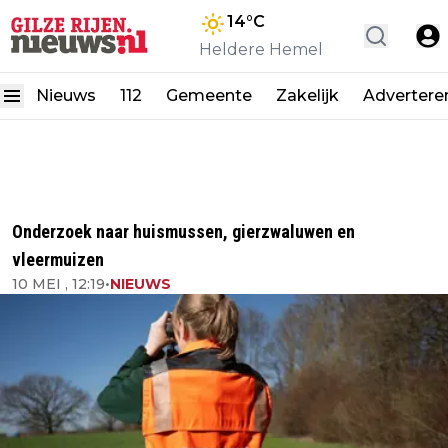
14
°C
Heldere Hemel
Nieuws
112
Gemeente
Zakelijk
Advertere
Onderzoek naar huismussen, gierzwaluwen en
vleermuizen
10 MEI , 12:19
•
NIEUWS