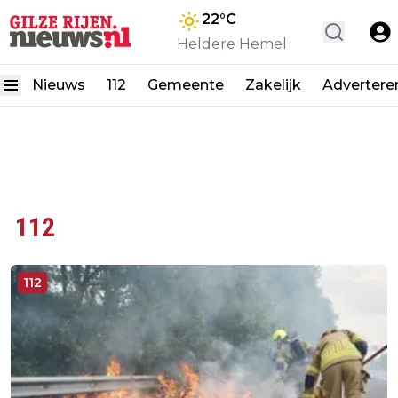
22
°C
Heldere Hemel
Nieuws
112
Gemeente
Zakelijk
Advertere
112
112