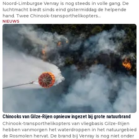
Noord-Limburgse Venray is nog steeds in volle gang. De
luchtmacht biedt sinds eind gistermiddag de helpende
hand. Twee Chinook-transporthelikopters...
NIEUWS
Chinooks van Gilze-Rijen opnieuw ingezet bij grote natuurbrand
Chinook-transporthelikopters van vliegbasis Gilze-Rijen
hebben vanmorgen het waterdroppen in het natuurgebied
de Rosmolen hervat. De brand bij Venray is nog niet onder