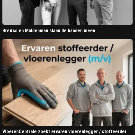
BreAss en Middenman slaan de handen ineen
VloerenCentrale zoekt ervaren vloerenlegger / stoffeerder