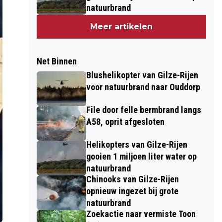
natuurbrand
Meer artikelen
Net Binnen
Blushelikopter van Gilze-Rijen
voor natuurbrand naar Ouddorp
File door felle bermbrand langs
A58, oprit afgesloten
Helikopters van Gilze-Rijen
gooien 1 miljoen liter water op
natuurbrand
Chinooks van Gilze-Rijen
opnieuw ingezet bij grote
natuurbrand
Zoekactie naar vermiste Toon