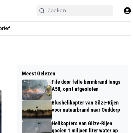
rief
Meest Gelezen
File door felle bermbrand langs
A58, oprit afgesloten
Blushelikopter van Gilze-Rijen
voor natuurbrand naar Ouddorp
Helikopters van Gilze-Rijen
gooien 1 miljoen liter water op