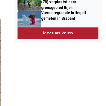
(78) verplaatst naar
grensgebied Rijen
Vierde regionale hittegolf
gemeten in Brabant
Meer artikelen