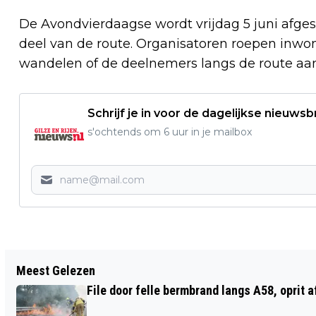
De Avondvierdaagse wordt vrijdag 5 juni afgesl
deel van de route. Organisatoren roepen inwo
wandelen of de deelnemers langs de route aa
Schrijf je in voor de dagelijkse nieuwsb
s'ochtends om 6 uur in je mailbox
Vorig artikel
Meest Gelezen
ONDERZOEK NAAR HUISMUSSEN,
File door felle bermbrand langs A58, oprit 
GIERZWALUWEN EN VLEERMUIZEN