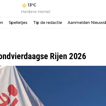
13
°C
Heldere Hemel
en
Spelletjes
Tip de redactie
Aanmelden Nieuwsb
vondvierdaagse Rijen 2026