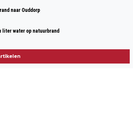
brand naar Ouddorp
n liter water op natuurbrand
rtikelen