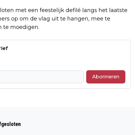
oten met een feestelijk defilé langs het laatste
ners op om de vlag uit te hangen, mee te
n te moedigen.
rief
Abonneren
Volgend artikel
IVAR UIT RIJEN WINT GLOEDNIEUWE
afgesloten
AUTO BIJ DE POSTCODE LOTERIJ