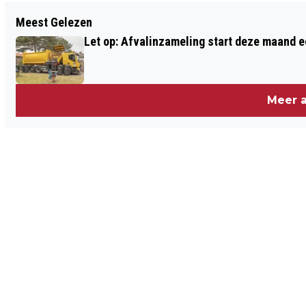
Vorig artikel
Meest Gelezen
GRATIS CURSUS OVER GEZOND ETEN EN
Let op: Afvalinzameling start deze maand e
BEWEGEN
Meer a