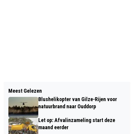
Vorig artikel
Volgend artikel
IVAR UIT RIJEN WINT GLOEDNIEUWE
Meest Gelezen
BREASS EN MIDDENMAN SLAAN DE
AUTO BIJ DE POSTCODE LOTERIJ
Blushelikopter van Gilze-Rijen voor
HANDEN INEEN
natuurbrand naar Ouddorp
Let op: Afvalinzameling start deze
maand eerder