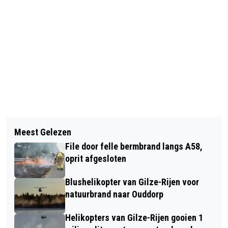
Vorig artikel
Volgend artikel
VRIJDAG 20 SEPTEMBER: WORLD
Meest Gelezen
LET OP: OPLICHTERS ACTIEF MET
CLEANUP DAY
File door felle bermbrand langs A58,
BABBELTRUCS!
oprit afgesloten
Blushelikopter van Gilze-Rijen voor
natuurbrand naar Ouddorp
Helikopters van Gilze-Rijen gooien 1